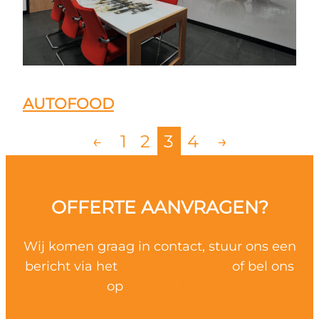
AUTOFOOD
←
1
2
3
4
→
OFFERTE AANVRAGEN?
Wij komen graag in contact, stuur ons een
bericht via het
contactformulier
of bel ons
op
0184 60 16 30