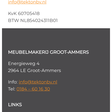
info@tektonbv.nl
KvK 60705418
BTW NL854024311B01
MEUBELMAKERIJ GROOT-AMMERS
Energieweg 4
2964 LE Groot-Ammers
Info:
info@tektonbv.nl
Tel:
0184 – 60 16 30
LINKS