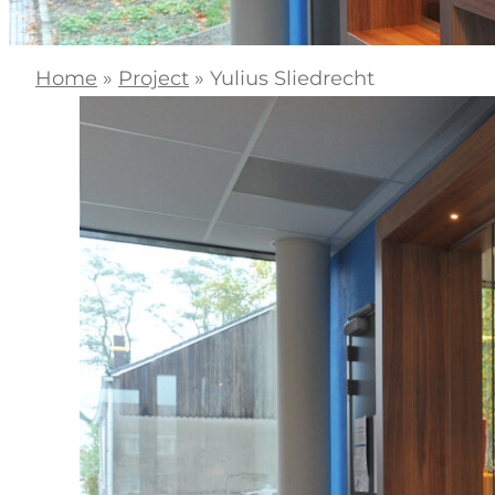
Home
»
Project
»
Yulius Sliedrecht