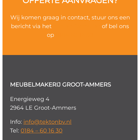
OFFERTE AANVRAGEN?
Wij komen graag in contact, stuur ons een
bericht via het
contactformulier
of bel ons
op
0184 60 16 30
MEUBELMAKERIJ GROOT-AMMERS
Energieweg 4
2964 LE Groot-Ammers
Info:
info@tektonbv.nl
Tel:
0184 – 60 16 30