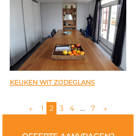
KEUKEN WIT ZIJDEGLANS
←
1
2
3
4
…
7
→