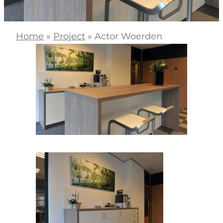
Home
»
Project
»
Actor Woerden