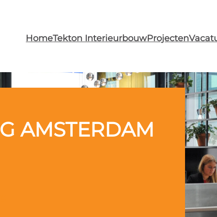
Home
Tekton Interieurbouw
Projecten
Vacat
ING AMSTERDAM
rg