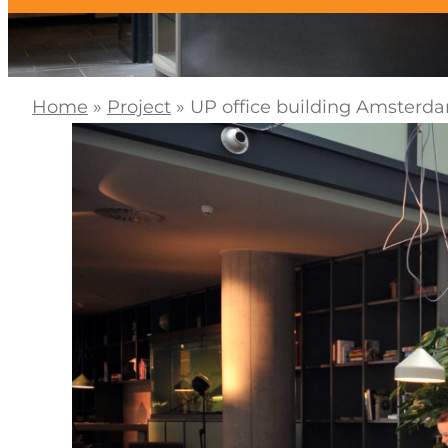
Home
»
Project
»
UP office building Amsterd