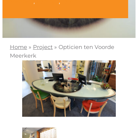
Meubels
, 
Pantry’s
, 
Tafels
Home
»
Project
»
Opticien ten Voorde
Meerkerk