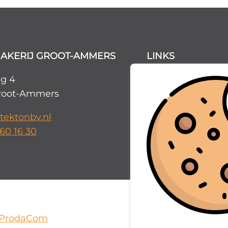
AKERIJ GROOT-AMMERS
LINKS
g 4
Contact
root-Ammers
Disclaimer
AVG
tektonbv.nl
 60 16 30
ProdaCom