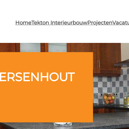
Home
Tekton Interieurbouw
Projecten
Vacat
KERSENHOUT