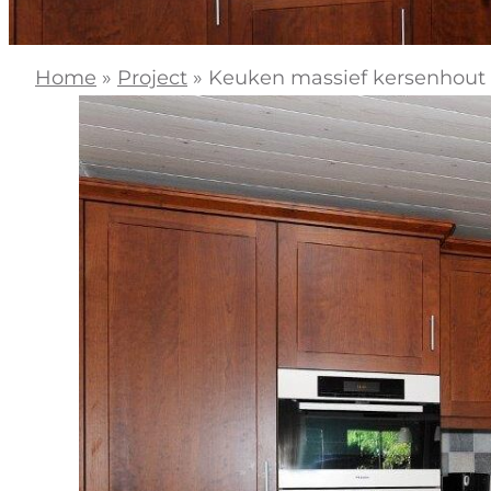
Home
»
Project
»
Keuken massief kersenhout