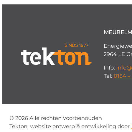
MEUBELM
Energiewe
2964 LE G
Info:
info@
Tel:
0184 –
©
2026
Alle rechten voorbehouden
Tekton, website ontwerp & ontwikkeling door