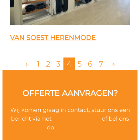
VAN SOEST HERENMODE
←
1
2
3
4
5
6
7
→
OFFERTE AANVRAGEN?
Wij komen graag in contact, stuur ons een
bericht via het
contactformulier
of bel ons
op
0184 60 16 30